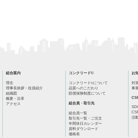
組合案内
コンクリード
©
お
理念
コンクリード
について
対
®
理事長挨拶・役員紹介
品質へのこだわり
事
組織図
賠償保険制度について
CS
概要・沿革
組合員・取引先
アクセス
SD
CS
組合員一覧
活
取引先一覧・ご注文
年間休日カレンダー
資料ダウンロード
価格表