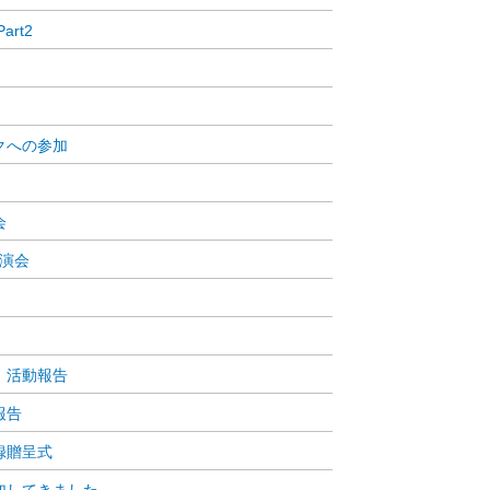
rt2
クへの参加
会
講演会
 活動報告
報告
録贈呈式
加してきました