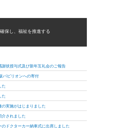
を確保し、福祉を推進する
感謝状授与式及び新年互礼会のご報告
大阪パビリオンへの寄付
した
した
種の実施がはじまりました
紹介されました
ーのドクターカー納車式に出席しました