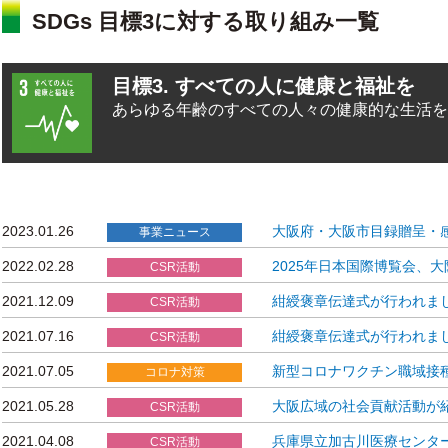
SDGs 目標3に対する取り組み一覧
目標3. すべての人に健康と福祉を
あらゆる年齢のすべての人々の健康的な生活
2023.01.26
大阪府・大阪市目録贈呈・
事業ニュース
2022.02.28
2025年日本国際博覧会、
CSR活動
2021.12.09
紺綬褒章伝達式が行われま
CSR活動
2021.07.16
紺綬褒章伝達式が行われま
CSR活動
2021.07.05
新型コロナワクチン職域接
コロナ対策
2021.05.28
大阪広域の社会貢献活動が
CSR活動
2021.04.08
兵庫県立加古川医療センタ
CSR活動