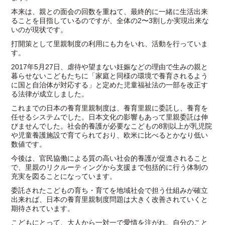
本来は、親との面会の回数を重ねて、最終的に一緒に生活出来
ることを目指しているのですが、全体の2〜3割しか実現出来な
いのが現状です。
打開策として里親制度の利用にも力をいれ、活動を行っていま
す。
2017
年5月27日、虐待や望まない妊娠などの理由で生みの親と
暮らせないこどもたちに「家庭と同様の環境で養育されるよう
に国と自治体が対応する」と定めた児童福祉法の一部を改正す
る法律が成立しました。
これまでの日本の養育里親制度は、養育里親に委託し、養育を
任せるシステムでした。日本文化の影響もあって里親委託は伸
びませんでした。社会的養護が必要なこどもの8割以上が乳児院
や児童養護施設で育てられており、欧米に比べるとかなり低い
数値です。
今後は、官民協働による質の高い社会的養護が促進されること
で、里親のリクルーティングから支援まで包括的に行う体制の
充実を図ることになっています。
委託されたこどもの育ち・育てを地域社会で担う仕組みが
確立
出来れば、
日本の養育里親制度問題は大きく改善されていくと
期待されています。
こどもにとって、大人から一対一で愛情を注がれ、自分のこと