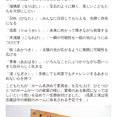
「瑠璃星（るりぼし）」：宝石のように輝く、美しいこどもた
ちを大切にしたい
「日向（ひなた）」：みんなに注目してもらえる、光輝く存在
になる
「琉星（りゅうせい）」：未来に向かって輝きながら前進する
「木洩陽（こもれび）」：一瞬の可能性を一筋の光のようにみ
つけだす
「暁（あかつき）」：太陽の光が広がるように無限に可能性を
広げる
「青春（あおはる）」：いろんなことにぶつかりながら思いっ
きり自分らしく生きる
「渚（なぎさ）」：失敗しても何度でもチャレンジするあきら
めない心を持つ
こどもたちが「ホーム名決めて委員会」を立ち上げ、ひとつひ
とつのホームが一つの家庭の様に、愛着のある集団になってほ
しいという想いを込めて一生懸命付けました。（琉星と渚は現
在建設中の南館のホームに命名される予定です。）