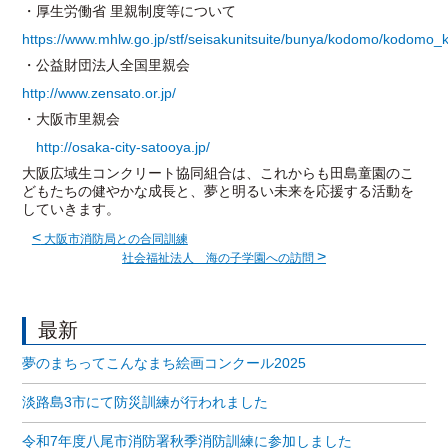
・厚生労働省 里親制度等について
https://www.mhlw.go.jp/stf/seisakunitsuite/bunya/kodomo/kodomo_
・公益財団法人全国里親会
http://www.zensato.or.jp/
・大阪市里親会
http://osaka-city-satooya.jp/
大阪広域生コンクリート協同組合は、これからも田島童園のこ
どもたちの健やかな成長と、夢と明るい未来を応援する活動を
していきます。
<
大阪市消防局との合同訓練
>
社会福祉法人 海の子学園への訪問
最新
夢のまちってこんなまち絵画コンクール2025
淡路島3市にて防災訓練が行われました
令和7年度八尾市消防署秋季消防訓練に参加しました