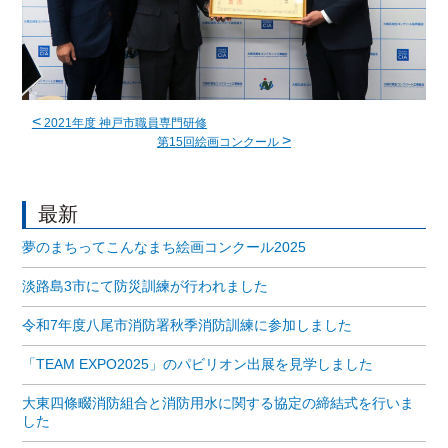
<
2021年度 神戸市職員専門研修
>
第15回絵画コンクール
最新
夢のまちってこんなまち絵画コンクール2025
淡路島3市にて防災訓練が行われました
令和7年度八尾市消防署秋季消防訓練に参加しました
「TEAM EXPO2025」のパビリオン出展を見学しました
大東四條畷消防組合と消防用水に関する協定の締結式を行いま
した