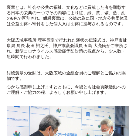
褒章とは、社会や公共の福祉、文化などに貢献した者を顕彰す
る日本の栄典の一つでその内容により紅、緑、黄、紫、藍、紺
の6色で区別され、紺綬褒章は、公益の為に国・地方公共団体又
は公益団体へ寄付をした個人又は団体に授与されるものです。
大阪広域事務所 理事長室で行われた褒状の伝達式は、神戸市健
康局 局長 花田 裕之氏、神戸市議会議員 五島 大亮氏がご来所さ
れ、新型コロナウイルス感染症予防対策の観点から、少人数・
短時間で行われました。
紺綬褒章の受勲は、大阪広域の全組合員のご理解とご協力の賜
物です。
心から感謝申し上げますとともに、今後とも社会貢献活動への
ご理解・ご協力の程、よろしくお願い申し上げます。