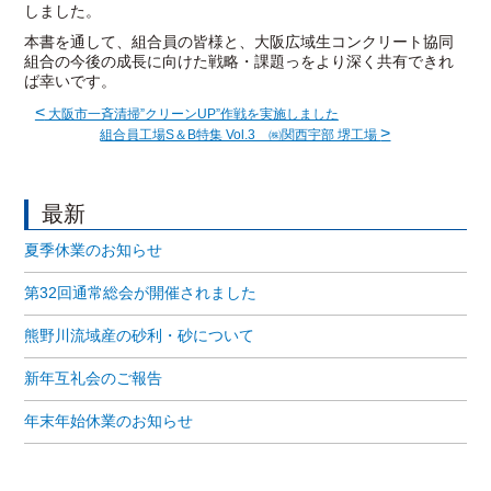
しました。
本書を通して、組合員の皆様と、大阪広域生コンクリート協同
組合の今後の成長に向けた戦略・課題っをより深く共有できれ
ば幸いです。
<
大阪市一斉清掃”クリーンUP”作戦を実施しました
>
組合員工場S＆B特集 Vol.3 ㈱関西宇部 堺工場
最新
夏季休業のお知らせ
第32回通常総会が開催されました
熊野川流域産の砂利・砂について
新年互礼会のご報告
年末年始休業のお知らせ