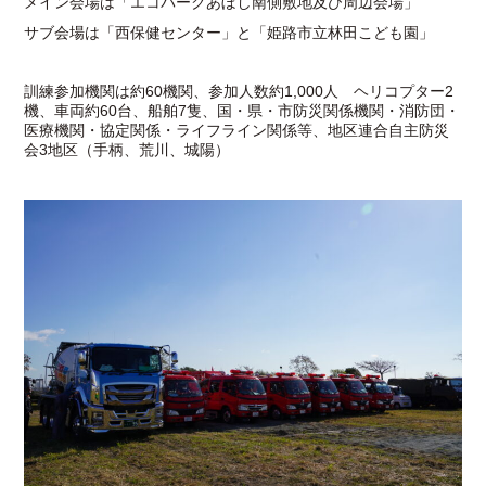
メイン会場は「エコパークあぼし南側敷地及び周辺会場」
サブ会場は「西保健センター」と「姫路市立林田こども園」
訓練参加機関は約60機関、参加人数約1,000人 ヘリコプター2
機、車両約60台、船舶7隻、国・県・市防災関係機関・消防団・
医療機関・協定関係・ライフライン関係等、地区連合自主防災
会3地区（手柄、荒川、城陽）