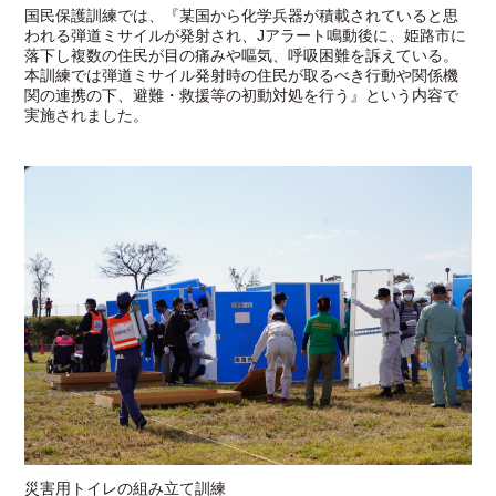
国民保護訓練では、『某国から化学兵器が積載されていると思
われる弾道ミサイルが発射され、Jアラート鳴動後に、姫路市に
落下し複数の住民が目の痛みや嘔気、呼吸困難を訴えている。
本訓練では弾道ミサイル発射時の住民が取るべき行動や関係機
関の連携の下、避難・救援等の初動対処を行う』という内容で
実施されました。
災害用トイレの組み立て訓練