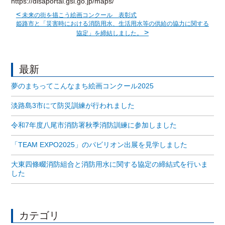
https://disaportal.gsi.go.jp/maps/
<
未来の街を描こう絵画コンクール 表彰式
姫路市と「災害時における消防用水、生活用水等の供給の協力に関する
>
協定」を締結しました。
最新
夢のまちってこんなまち絵画コンクール2025
淡路島3市にて防災訓練が行われました
令和7年度八尾市消防署秋季消防訓練に参加しました
「TEAM EXPO2025」のパビリオン出展を見学しました
大東四條畷消防組合と消防用水に関する協定の締結式を行いま
した
カテゴリ