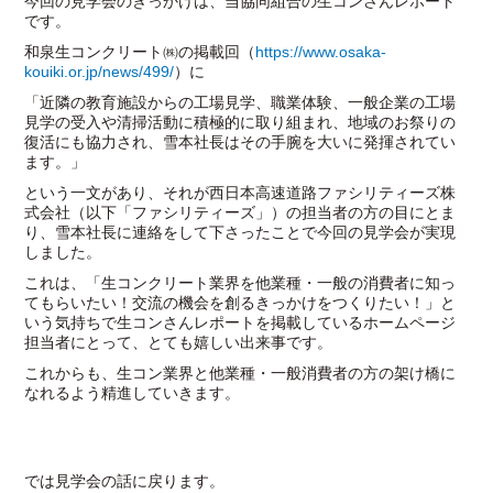
今回の見学会のきっかけは、当協同組合の生コンさんレポート
です。
和泉生コンクリート㈱の掲載回（
https://www.osaka-
kouiki.or.jp/news/499/
）に
「近隣の教育施設からの工場見学、職業体験、一般企業の工場
見学の受入や清掃活動に積極的に取り組まれ、地域のお祭りの
復活にも協力され、雪本社長はその手腕を大いに発揮されてい
ます。」
という一文があり、それが西日本高速道路ファシリティーズ株
式会社（以下「ファシリティーズ」）の担当者の方の目にとま
り、雪本社長に連絡をして下さったことで今回の見学会が実現
しました。
これは、「生コンクリート業界を他業種・一般の消費者に知っ
てもらいたい！交流の機会を創るきっかけをつくりたい！」と
いう気持ちで生コンさんレポートを掲載しているホームページ
担当者にとって、とても嬉しい出来事です。
これからも、生コン業界と他業種・一般消費者の方の架け橋に
なれるよう精進していきます。
では見学会の話に戻ります。