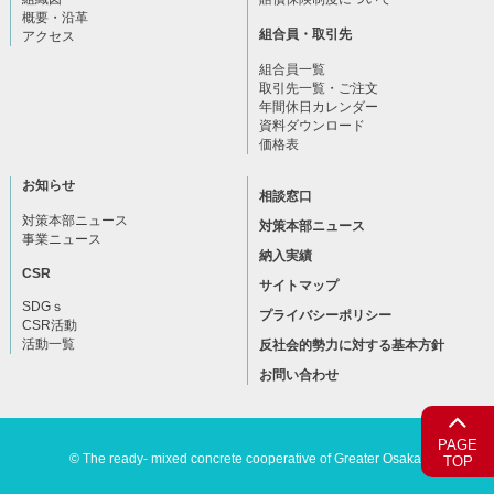
概要・沿革
組合員・取引先
アクセス
組合員一覧
取引先一覧・ご注文
年間休日カレンダー
資料ダウンロード
価格表
お知らせ
相談窓口
対策本部ニュース
対策本部ニュース
事業ニュース
納入実績
CSR
サイトマップ
SDGｓ
プライバシーポリシー
CSR活動
活動一覧
反社会的勢力に対する基本方針
お問い合わせ
PAGE
© The ready- mixed concrete cooperative of Greater Osaka.
TOP