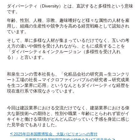
ダイバーシティ（Diversity）とは、直訳すると多様性という意味
です。
年齢、性別、人種、宗教、趣味嗜好など様々な属性の人材を雇
用し、組織の生産性や競争力を高める経営戦略として認知され
ています。
そして、単に多様な人材が集まっているだけでなく、互いの考
え方の違いや個性を受け入れながら、ともに成長することを
「ダイバーシティ＆インクルージョン（多様性を受け入れ
る）」と言います。
和泉生コンの雪本社長も、「化粧品会社の研究員→生コンクリ
ート工場の社長→マイクロファインバブルの研究者→研究成果
を生コン業界に応用」というなんともダイバーシティな経歴を
現在進行系で体現なさっています。
今回は建設業界における交流だけでなく、建築業界における偉
大な新技術への期待と、性別や職業・年齢にとらわれず皆がイ
キイキと働ける環境がどんどん広がっていく予感を身近に感じ
た見学会でもありました。
<
2025年日本国際博覧会、大阪パビリオンへの寄付
>
兵庫県立淡路景観園芸学校の研修会及び工場見学会