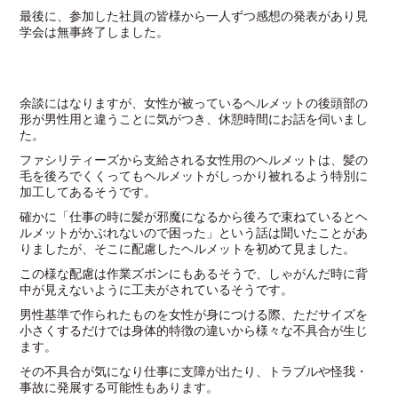
最後に、参加した社員の皆様から一人ずつ感想の発表があり見
学会は無事終了しました。
余談にはなりますが、女性が被っているヘルメットの後頭部の
形が男性用と違うことに気がつき、休憩時間にお話を伺いまし
た。
ファシリティーズから支給される女性用のヘルメットは、髪の
毛を後ろでくくってもヘルメットがしっかり被れるよう特別に
加工してあるそうです。
確かに「仕事の時に髪が邪魔になるから後ろで束ねているとヘ
ルメットがかぶれないので困った」という話は聞いたことがあ
りましたが、そこに配慮したヘルメットを初めて見ました。
この様な配慮は作業ズボンにもあるそうで、しゃがんだ時に背
中が見えないように工夫がされているそうです。
男性基準で作られたものを女性が身につける際、ただサイズを
小さくするだけでは身体的特徴の違いから様々な不具合が生じ
ます。
その不具合が気になり仕事に支障が出たり、トラブルや怪我・
事故に発展する可能性もあります。