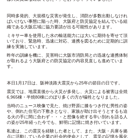
同時多発的、大規模な災害が発生し、消防が多数出動しなけれ
ばいけない事態に陥った時、大阪府と防災協定を結んでいる組
織である大阪広域に協力要請が出る可能性があります。
ミキサー車を使用した水の輸送能力には大いに期待を寄せて頂
いており、緊急時、迅速に対応、連携を図るために定期的に訓
練を実施しています。
昨年の訓練を機に、災害時に大阪市消防局との迅速な連携体制
が取れるよう大阪府との防災協定の内容見直しも進めていま
す。
本日1月17日は、阪神淡路大震災から25年の節目の日です。
震災では、地震直後から火災が多発し、火災による被害は全焼
6,965棟・半焼80棟にのぼり多くの方が犠牲となりました。
当時のニュース映像で見た、焼け野原に膝をつき佇む男性の姿
や、倒れた住宅の下敷きとなり、家族が助け出そうとするも迫
る火の手に間に合わず・・・と想像を絶する辛い別れを語る人
の姿が25年経った今でも、鮮明に記憶に焼き付いています。
私達は、この震災を経験した者として、また、大阪・兵庫を拠
点に活動している企業の社会的使命として、震災の記憶を風化