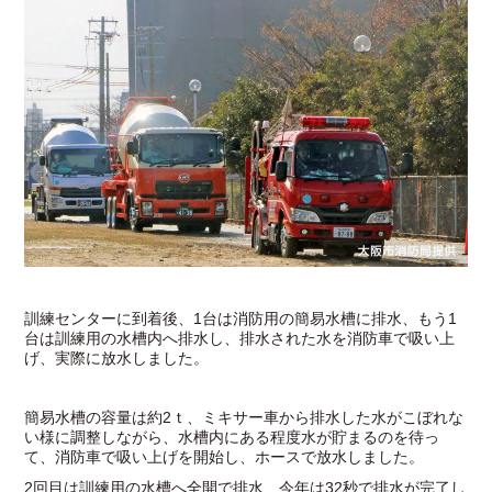
訓練センターに到着後、1台は消防用の簡易水槽に排水、もう1
台は訓練用の水槽内へ排水し、排水された水を消防車で吸い上
げ、実際に放水しました。
簡易水槽の容量は約2ｔ、ミキサー車から排水した水がこぼれな
い様に調整しながら、水槽内にある程度水が貯まるのを待っ
て、消防車で吸い上げを開始し、ホースで放水しました。
2回目は訓練用の水槽へ全開で排水、今年は32秒で排水が完了し