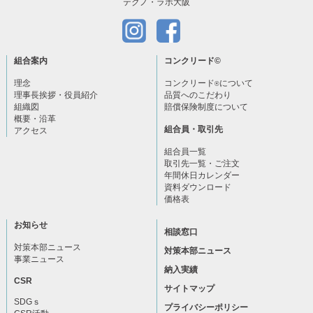
テクノ・ラボ大阪
組合案内
コンクリード
©
理念
コンクリード
について
®
理事長挨拶・役員紹介
品質へのこだわり
組織図
賠償保険制度について
概要・沿革
組合員・取引先
アクセス
組合員一覧
取引先一覧・ご注文
年間休日カレンダー
資料ダウンロード
価格表
お知らせ
相談窓口
対策本部ニュース
対策本部ニュース
事業ニュース
納入実績
CSR
サイトマップ
SDGｓ
プライバシーポリシー