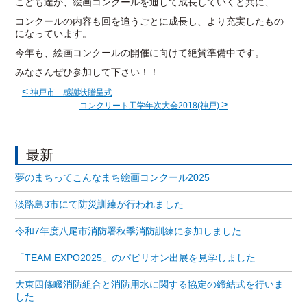
こども達が、絵画コンクールを通して成長していくと共に、
コンクールの内容も回を追うごとに成長し、より充実したもの
になっています。
今年も、絵画コンクールの開催に向けて絶賛準備中です。
みなさんぜひ参加して下さい！！
<
神戸市 感謝状贈呈式
>
コンクリート工学年次大会2018(神戸)
最新
夢のまちってこんなまち絵画コンクール2025
淡路島3市にて防災訓練が行われました
令和7年度八尾市消防署秋季消防訓練に参加しました
「TEAM EXPO2025」のパビリオン出展を見学しました
大東四條畷消防組合と消防用水に関する協定の締結式を行いま
した