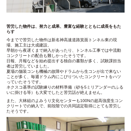
苦労した物件は、努力と成果、豊富な経験とともに成長をもた
らす
今までで苦労した物件は新名神高速道路箕面トンネル東の現
場、施工主は大成建設。
早朝から夜遅くまで納入があったり、トンネル工事では中流動
コンクリートの配合も難しかったそうです。
日報、月報などを始め提出する独自の書類が多く、試験課担当
者は苦労していました。
夏場の舗装コンも機械の故障やドラムから生コンが出で来ない
ことが多く、毎週ドラム内にこびりついたコンクリートをハツ
っていたそうです。
ネクスコ基準の試験練りの材料準備（砂を5ミリアンダーのふる
いに掛ける等）も大変でしたと苦労話が絶えません。
また、大林組のよみうり文化センターも100Nの超高強度生コン
クリートでの納入で、前段階での共同認定取得にとても苦労し
たそうです。