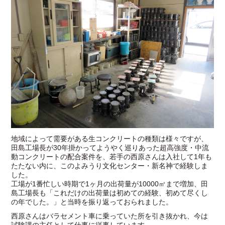
地域によって需要がある生コンクリートの種類は様々ですが、
田島工場長が30年掛かってようやく巡りあった超高強度・中流
動コンクリートの配合案件を、若手の西原さんは入社して1年も
たたない内に、このよみうり文化センター・新名神で経験しま
した。
工場が1番忙しい時期で1ヶ月の出荷量が10000㎥まで増加、田
島工場長も「これだけの出荷量は初めての経験、初めて尽くし
の年でした。」と当時を振り返っておられました。
西原さんはバラセメント車に乗っていた所を引き抜かれ、今は
試験課の主任として仕事に従事しています。