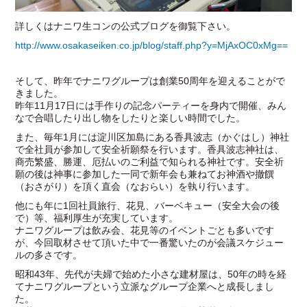
詳しくはナニワ生コンの公式ブログを御覧下さい。
http://www.osakaseiken.co.jp/blog/staff.php?y=MjAxOC0xMg==
そして、昨年でナニワグループは創業50周年を迎えることがで
きました。
昨年11月17日には手作りの記念パーティーを身内で開催、みん
なで合唱したり出し物をしたりと楽しい時間でした。
また、毎年1月には淀川区加島にある香具波志（かぐはし）神社
で全社員が参加して安全祈願祭を行います。香具波志神社は、
商売繁盛、勝運、厄払いのご利益で知られる神社です。安全祈
願の後は神事に参加した一同で新年会も兼ねてお神酒や撤饌
（おさがり）を頂く直会（なおらい）を執り行います。
他にも年に1回社員旅行、花見、バーベキュー（安全大会の後
で）等、福利厚生が充実しています。
ナニワグループは飲み会、花見等のイベントごとも多いです
が、今回取材させて頂いた中で一番驚いたのが会議スケジュー
ルの多さです。
昭和43年、先代が夫婦で始めた小さな建材屋は、50年の時を経
てナニワグループという立派なグループ企業へと成長しまし
た。