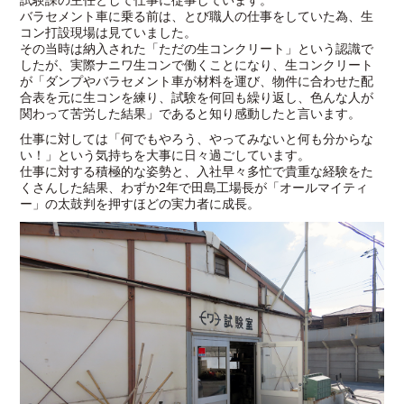
バラセメント車に乗る前は、とび職人の仕事をしていた為、生
コン打設現場は見ていました。
その当時は納入された「ただの生コンクリート」という認識で
したが、実際ナニワ生コンで働くことになり、生コンクリート
が「ダンプやバラセメント車が材料を運び、物件に合わせた配
合表を元に生コンを練り、試験を何回も繰り返し、色んな人が
関わって苦労した結果」であると知り感動したと言います。
仕事に対しては「何でもやろう、やってみないと何も分からな
い！」という気持ちを大事に日々過ごしています。
仕事に対する積極的な姿勢と、入社早々多忙で貴重な経験をた
くさんした結果、わずか2年で田島工場長が「オールマイティ
ー」の太鼓判を押すほどの実力者に成長。