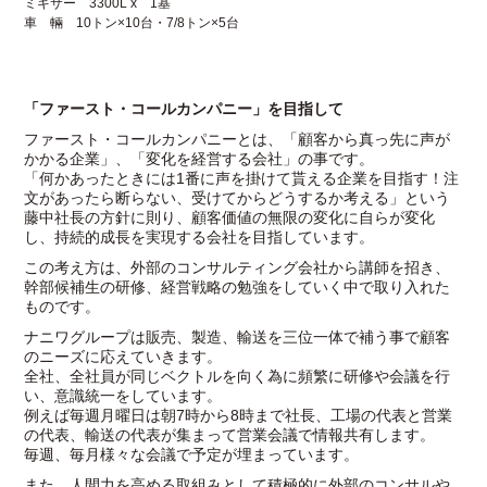
ミキサー 3300L x 1基
車 輛 10トン×10台・7/8トン×5台
「ファースト・コールカンパニー」を目指して
ファースト・コールカンパニーとは、「顧客から真っ先に声が
かかる企業」、「変化を経営する会社」の事です。
「何かあったときには1番に声を掛けて貰える企業を目指す！注
文があったら断らない、受けてからどうするか考える」という
藤中社長の方針に則り、顧客価値の無限の変化に自らが変化
し、持続的成長を実現する会社を目指しています。
この考え方は、外部のコンサルティング会社から講師を招き、
幹部候補生の研修、経営戦略の勉強をしていく中で取り入れた
ものです。
ナニワグループは販売、製造、輸送を三位一体で補う事で顧客
のニーズに応えていきます。
全社、全社員が同じベクトルを向く為に頻繁に研修や会議を行
い、意識統一をしています。
例えば毎週月曜日は朝7時から8時まで社長、工場の代表と営業
の代表、輸送の代表が集まって営業会議で情報共有します。
毎週、毎月様々な会議で予定が埋まっています。
また、人間力を高める取組みとして積極的に外部のコンサルや