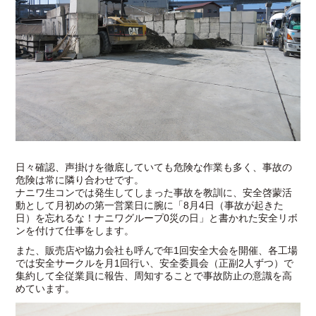
日々確認、声掛けを徹底していても危険な作業も多く、事故の
危険は常に隣り合わせです。
ナニワ生コンでは発生してしまった事故を教訓に、安全啓蒙活
動として月初めの第一営業日に腕に「8月4日（事故が起きた
日）を忘れるな！ナニワグループ0災の日」と書かれた安全リボ
ンを付けて仕事をします。
また、販売店や協力会社も呼んで年1回安全大会を開催、各工場
では安全サークルを月1回行い、安全委員会（正副2人ずつ）で
集約して全従業員に報告、周知することで事故防止の意識を高
めています。