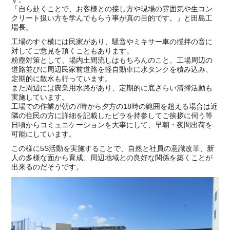
「自ら赴くことで、お客様との接し方や現場の雰囲気や生コン
クリート扱い方を学んでもらう事が真の目的です。」と田島工
場長。
工場のすぐ横には民家があり、騒音やミキサー車の撹拌の音に
対してご意見を頂くこともあります。
粉塵対策として、場内土間流しはもちろんのこと、工場周辺の
道路並びに周辺民家前道路を軽自動車に水タンクを積み込み、
定期的に散水も行っています。
また周辺には農業用水路があり、定期的に底ざらい清掃活動も
実施しています。
工場での作業が朝の7時から夕方の18時の範囲を超える場合は近
隣の住民の方に詳細を記載したビラを持参してご挨拶に伺う等
日頃からコミュニケーションを大事にして、早朝・夜間出荷を
可能にしています。
この様に5S活動を実施することで、自然と社員の意識改革、新
人の多様な面から育成、周辺地域との良好な関係を築くことが
出来るのだそうです。