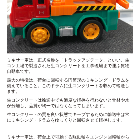
ミキサー車は、正式名称を「トラックアジテータ」といい、生
コン工場で製造された生コンクリートを工事現場まで運ぶ貨物
自動車です。
最大の特徴は、荷台に回転する円筒形のミキシング・ドラムを
備えていること。このドラムに生コンクリートを収めて輸送し
ます。
生コンクリートは輸送中でも適度な撹拌を行わないと骨材や水
が分離し、品質が均一ではなくなってしまいます。
生コンクリートの質を良い状態でキープするために輸送中は常
にミキシング・ドラムをゆっくりと回転させて撹拌します。
ミキサー車は、荷台上で可動する駆動軸をエンジン回転軸から