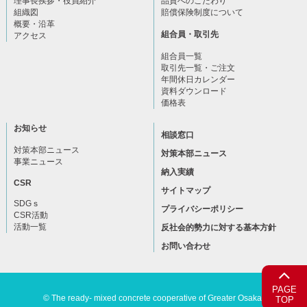
理事長挨拶・役員紹介
品質へのこだわり
組織図
賠償保険制度について
概要・沿革
組合員・取引先
アクセス
組合員一覧
取引先一覧・ご注文
年間休日カレンダー
資料ダウンロード
価格表
お知らせ
相談窓口
対策本部ニュース
対策本部ニュース
事業ニュース
納入実績
CSR
サイトマップ
SDGｓ
プライバシーポリシー
CSR活動
活動一覧
反社会的勢力に対する基本方針
お問い合わせ
PAGE
© The ready- mixed concrete cooperative of Greater Osaka.
TOP